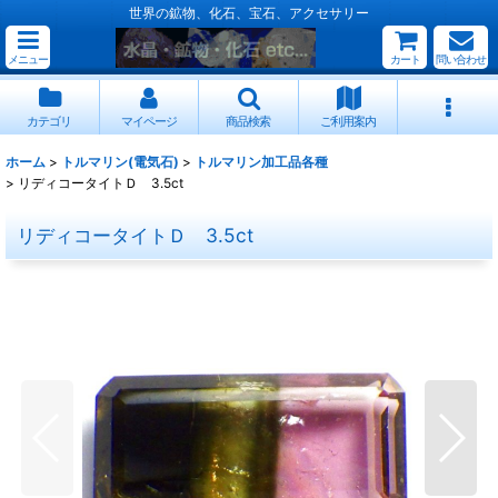
世界の鉱物、化石、宝石、アクセサリー
メニュー
カート
問い合わせ
カテゴリ
マイページ
商品検索
ご利用案内
ホーム
>
トルマリン(電気石)
>
トルマリン加工品各種
>
リディコータイトＤ 3.5ct
リディコータイトＤ 3.5ct