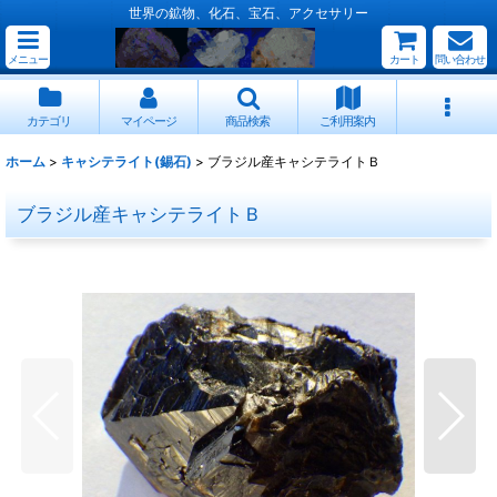
世界の鉱物、化石、宝石、アクセサリー
メニュー
カート
問い合わせ
カテゴリ
マイページ
商品検索
ご利用案内
ホーム
>
キャシテライト(錫石)
>
ブラジル産キャシテライトＢ
ブラジル産キャシテライトＢ