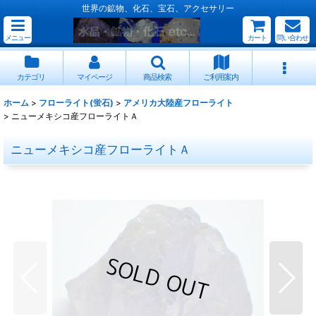
世界の鉱物、化石、宝石、アクセサリー
メニュー
カート
問い合わせ
カテゴリ
マイページ
商品検索
ご利用案内
ホーム
>
フローライト(蛍石)
>
アメリカ大陸産フローライト
>
ニューメキシコ産フローライトＡ
ニューメキシコ産フローライトＡ