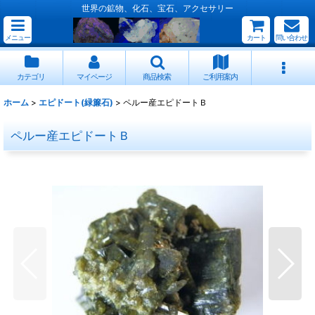
世界の鉱物、化石、宝石、アクセサリー
メニュー
カート
問い合わせ
カテゴリ
マイページ
商品検索
ご利用案内
ホーム
>
エピドート(緑簾石)
>
ペルー産エピドートＢ
ペルー産エピドートＢ