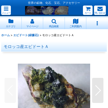
世界の鉱物、化石、宝石、アクセサリー
メニュー
カート
問い合わせ
カテゴリ
マイページ
商品検索
ご利用案内
ホーム
>
エピドート(緑簾石)
>
モロッコ産エピドートＡ
モロッコ産エピドートＡ