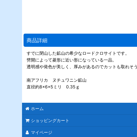
商品詳細
すでに閉山した鉱山の希少なロードクロサイトです。
劈開によって菱形に近い形になっている一品。
透明感や発色が美しく、厚みがあるのでカットも取れそ
南アフリカ ヌチュワニン鉱山
直径約8×6×5ミリ 0.35ｇ
ホーム
ショッピングカート
マイページ