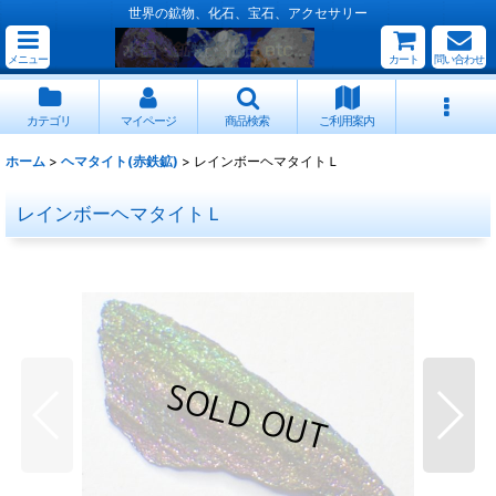
世界の鉱物、化石、宝石、アクセサリー
メニュー
カート
問い合わせ
カテゴリ
マイページ
商品検索
ご利用案内
ホーム
>
ヘマタイト(赤鉄鉱)
>
レインボーヘマタイトＬ
レインボーヘマタイトＬ