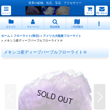
世界の鉱物、化石、宝石、アクセサリー
メニュー
カート
問い合わせ
カテゴリ
マイページ
商品検索
ご利用案内
ホーム
>
フローライト(蛍石)
>
アメリカ大陸産フローライト
>
メキシコ産ディープパープルフローライトＨ
メキシコ産ディープパープルフローライトＨ