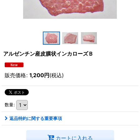
アルゼンチン産皮膜状インカローズＢ
販売価格
:
1,200
円
(税込)
数量
:
返品特約に関する重要事項
カートに入れる