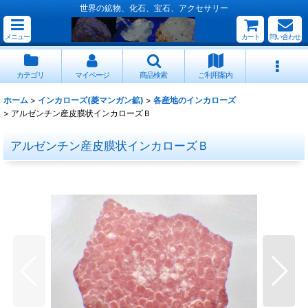
世界の鉱物、化石、宝石、アクセサリー
メニュー
カート
問い合わせ
カテゴリ
マイページ
商品検索
ご利用案内
ホーム
>
インカローズ(菱マンガン鉱)
>
各産地のインカローズ
>
アルゼンチン産皮膜状インカローズＢ
アルゼンチン産皮膜状インカローズＢ