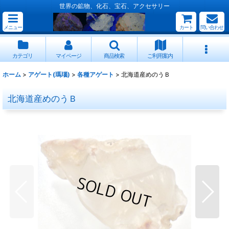
世界の鉱物、化石、宝石、アクセサリー
メニュー
カート
問い合わせ
カテゴリ
マイページ
商品検索
ご利用案内
ホーム
>
アゲート(瑪瑙)
>
各種アゲート
>
北海道産めのうＢ
北海道産めのうＢ