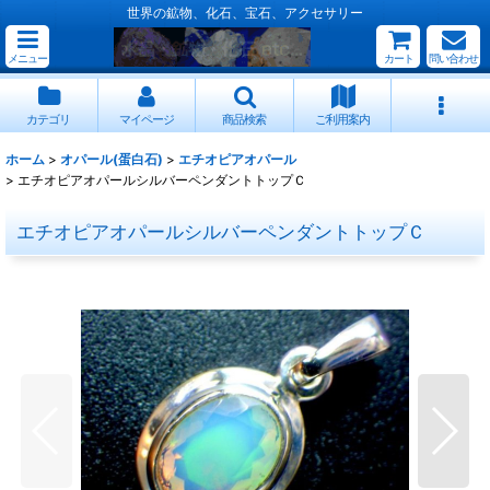
世界の鉱物、化石、宝石、アクセサリー
メニュー
カート
問い合わせ
カテゴリ
マイページ
商品検索
ご利用案内
ホーム
>
オパール(蛋白石)
>
エチオピアオパール
>
エチオピアオパールシルバーペンダントトップＣ
エチオピアオパールシルバーペンダントトップＣ