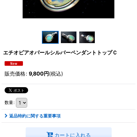
エチオピアオパールシルバーペンダントトップＣ
販売価格
:
9,800
円
(税込)
数量
:
返品特約に関する重要事項
カートに入れる