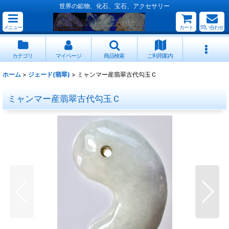
世界の鉱物、化石、宝石、アクセサリー
メニュー
カート
問い合わせ
カテゴリ
マイページ
商品検索
ご利用案内
ホーム
>
ジェード(翡翠)
>
ミャンマー産翡翠古代勾玉Ｃ
ミャンマー産翡翠古代勾玉Ｃ