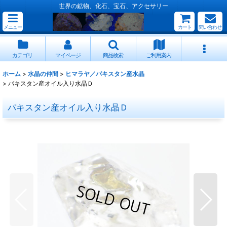
世界の鉱物、化石、宝石、アクセサリー
メニュー
カート
問い合わせ
カテゴリ
マイページ
商品検索
ご利用案内
ホーム
>
水晶の仲間
>
ヒマラヤ／パキスタン産水晶
>
パキスタン産オイル入り水晶Ｄ
パキスタン産オイル入り水晶Ｄ