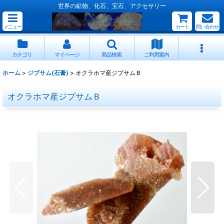
世界の鉱物、化石、宝石、アクセサリー
メニュー
カート
問い合わせ
カテゴリ
マイページ
商品検索
ご利用案内
ホーム
>
ジプサム(石膏)
>
オクラホマ産ジプサムＢ
オクラホマ産ジプサムＢ