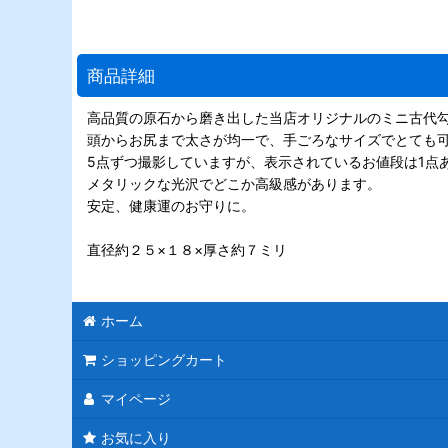
商品詳細
高品質の原石から磨き出した当店オリジナルのミニ古代
頭からお尻まで太さが均一で、手ごろなサイズでとても
5点ずつ撮影していますが、表示されているお値段は1点
メタリックな光沢でどこか高級感があります。
安定、健康運のお守りに。
直径約２５×１８×厚さ約７ミリ
ホーム
ショッピングカート
マイページ
お気に入り