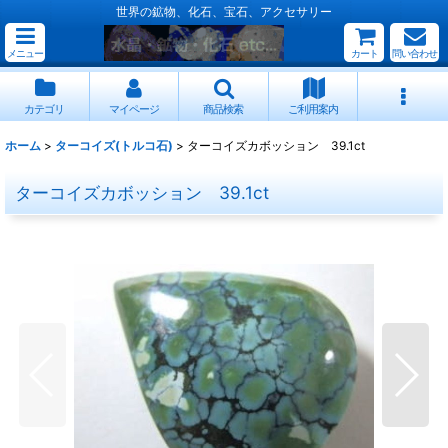
世界の鉱物、化石、宝石、アクセサリー
メニュー
カート
問い合わせ
カテゴリ
マイページ
商品検索
ご利用案内
ホーム
>
ターコイズ(トルコ石)
>
ターコイズカボッション 39.1ct
ターコイズカボッション 39.1ct