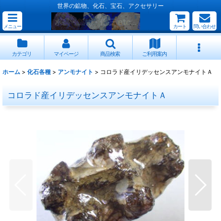
世界の鉱物、化石、宝石、アクセサリー
メニュー
カート
問い合わせ
カテゴリ
マイページ
商品検索
ご利用案内
ホーム
>
化石各種
>
アンモナイト
>
コロラド産イリデッセンスアンモナイトＡ
コロラド産イリデッセンスアンモナイトＡ