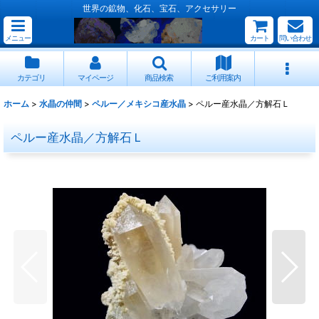
世界の鉱物、化石、宝石、アクセサリー
メニュー
カート
問い合わせ
カテゴリ
マイページ
商品検索
ご利用案内
ホーム
>
水晶の仲間
>
ペルー／メキシコ産水晶
>
ペルー産水晶／方解石Ｌ
ペルー産水晶／方解石Ｌ