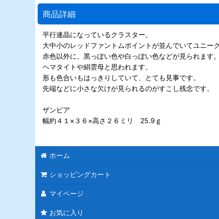
商品詳細
平行連晶になっているクラスター。
大中小のレッドファントムポイントが並んでいてユニー
赤色以外に、黒っぽい色や白っぽい色などが見られます
ヘマタイトや絹雲母と思われます。
形も色合いもはっきりしていて、とても見事です。
先端などに小さな欠けが見られるのがすこし残念です。
ザンビア
幅約４１×３６×高さ２６ミリ 25.9ｇ
ホーム
ショッピングカート
マイページ
お気に入り