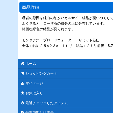
商品詳細
母岩の隙間を純白の細かいカルサイト結晶が覆いつくし
よく見ると、ローザ石の成分の上に分布しています。
綺麗な緑色の結晶が見られます。
モンタナ州 ブロードウォーター サミット鉱山
全体：幅約２５×２３×１１ミリ 結晶：２ミリ前後 8.
ホーム
ショッピングカート
マイページ
お気に入り
最近チェックしたアイテム
特定商取引法表示