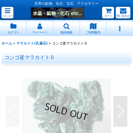
世界の鉱物、化石、宝石、アクセサリー
メニュー
カート
問い合わせ
カテゴリ
マイページ
商品検索
ご利用案内
ホーム
>
マラカイト(孔雀石)
>
コンゴ産マラカイトＤ
コンゴ産マラカイトＤ