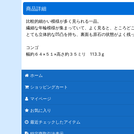
商品詳細
比較的細かい模様が多く見られる一品。
繊細な年輪模様が集まっていて、よく見ると、ところど
とても立体的な凹凸を持ち、裏面も原石の状態がよく残
コンゴ
幅約６４×５１×高さ約３５ミリ 113.3ｇ
ホーム
ショッピングカート
マイページ
お気に入り
最近チェックしたアイテム
特定商取引法表示