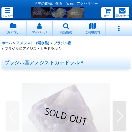
世界の鉱物、化石、宝石、アクセサリー
メニュー
カート
問い合わせ
カテゴリ
マイページ
商品検索
ご利用案内
ホーム
>
アメジスト（紫水晶)
>
ブラジル産
>
ブラジル産アメジストカテドラルＡ
ブラジル産アメジストカテドラルＡ