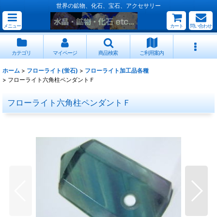
世界の鉱物、化石、宝石、アクセサリー
メニュー
カート
問い合わせ
カテゴリ
マイページ
商品検索
ご利用案内
ホーム
>
フローライト(蛍石)
>
フローライト加工品各種
>
フローライト六角柱ペンダントＦ
フローライト六角柱ペンダントＦ