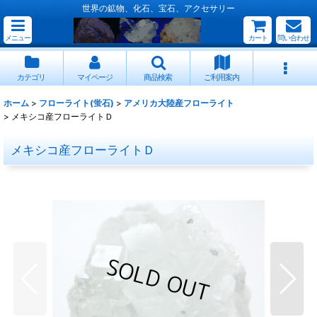
世界の鉱物、化石、宝石、アクセサリー
メニュー
カート
問い合わせ
カテゴリ
マイページ
商品検索
ご利用案内
ホーム
>
フローライト(蛍石)
>
アメリカ大陸産フローライト
>
メキシコ産フローライトＤ
メキシコ産フローライトＤ