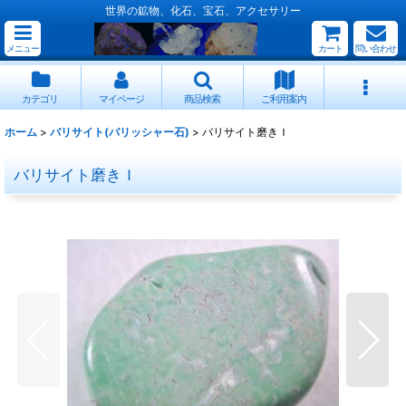
世界の鉱物、化石、宝石、アクセサリー
メニュー
カート
問い合わせ
カテゴリ
マイページ
商品検索
ご利用案内
ホーム
>
バリサイト(バリッシャー石)
>
バリサイト磨きＩ
バリサイト磨きＩ