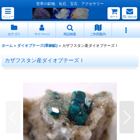
世界の鉱物、化石、宝石、アクセサリー
メニュー
カート
問い合わせ
カテゴリ
マイページ
商品検索
ご利用案内
ホーム
>
ダイオプテーズ(翠銅鉱)
>
カザフスタン産ダイオプテーズＩ
カザフスタン産ダイオプテーズＩ