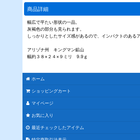
商品詳細
幅広で平たい形状の一品。
灰褐色の部分も見られます。
しっかりとしたサイズ感があるので、インパクトのある
アリゾナ州 キングマン鉱山
幅約３８×２４×９ミリ 9.9ｇ
ホーム
ショッピングカート
マイページ
お気に入り
最近チェックしたアイテム
特定商取引法表示