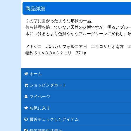
商品詳細
くの字に曲がったような形状の一品。
何も処理を施していない天然の状態ですが、明るいブル
水につけるとより色鮮やかなブルーグリーンに変化し、
メキシコ バハカリフォルニア州 エルロザリオ南方 
幅約５１×３３×３２ミリ 37.1ｇ
ホーム
ショッピングカート
マイページ
お気に入り
最近チェックしたアイテム
特定商取引法表示