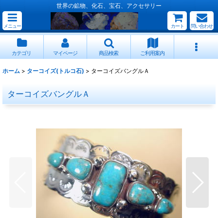
世界の鉱物、化石、宝石、アクセサリー
メニュー
カート
問い合わせ
カテゴリ
マイページ
商品検索
ご利用案内
ホーム
>
ターコイズ(トルコ石)
>
ターコイズバングルＡ
ターコイズバングルＡ