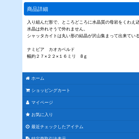
商品詳細
入り組んだ形で、ところどころに水晶質の母岩をくわえ
水晶は外れそうで外れません。
シャッタカイトは丸い形の結晶が沢山集まって出来てい
ナミビア カオカベルド
幅約２７×２２×１６ミリ 8ｇ
ホーム
ショッピングカート
マイページ
お気に入り
最近チェックしたアイテム
特定商取引法表示