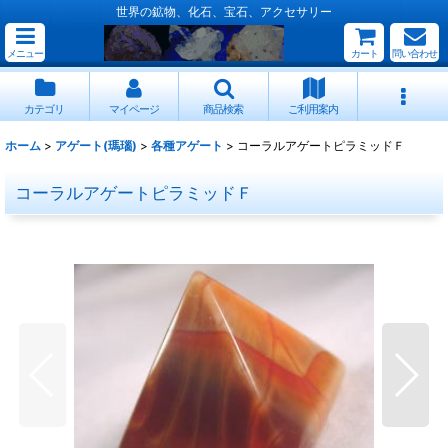
世界の鉱物、化石、宝石、アクセサリー
メニュー
カート
問い合わせ
カテゴリ
マイページ
商品検索
ご利用案内
ホーム
>
アゲート(瑪瑙)
>
各種アゲート
>
コーラルアゲートピラミッドＦ
コーラルアゲートピラミッドＦ