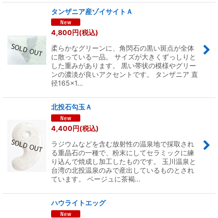
タンザニア産ゾイサイトＡ
4,800
円
(税込)
柔らかなグリーンに、角閃石の黒い斑点が全体
に散っている一品。 サイズが大きくずっしりと
した重みがあります。 黒い帯状の模様やグリー
ンの濃淡が良いアクセントです。 タンザニア 直
径165×1…
北投石勾玉Ａ
4,400
円
(税込)
ラジウムなどを含む放射性の温泉地で採取され
る重晶石の一種で、粉末にしてセラミックに練
り込んで焼成し加工したものです。 玉川温泉と
台湾の北投温泉のみで産出しているものとされ
ています。 ベージュに茶褐…
ハウライトエッグ