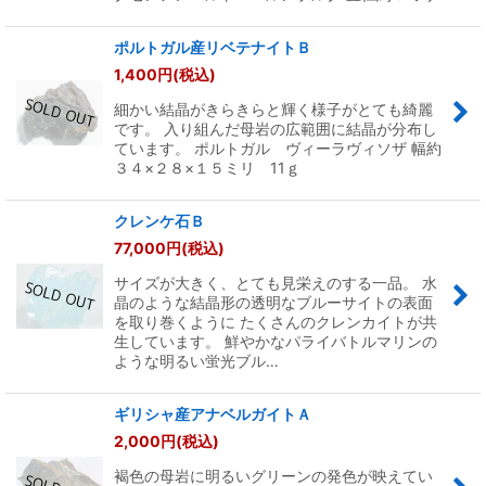
ポルトガル産リベテナイトＢ
1,400
円
(税込)
細かい結晶がきらきらと輝く様子がとても綺麗
です。 入り組んだ母岩の広範囲に結晶が分布し
ています。 ポルトガル ヴィーラヴィソザ 幅約
３４×２８×１５ミリ 11ｇ
クレンケ石Ｂ
77,000
円
(税込)
サイズが大きく、とても見栄えのする一品。 水
晶のような結晶形の透明なブルーサイトの表面
を取り巻くように たくさんのクレンカイトが共
生しています。 鮮やかなパライバトルマリンの
ような明るい蛍光ブル…
ギリシャ産アナベルガイトＡ
2,000
円
(税込)
褐色の母岩に明るいグリーンの発色が映えてい