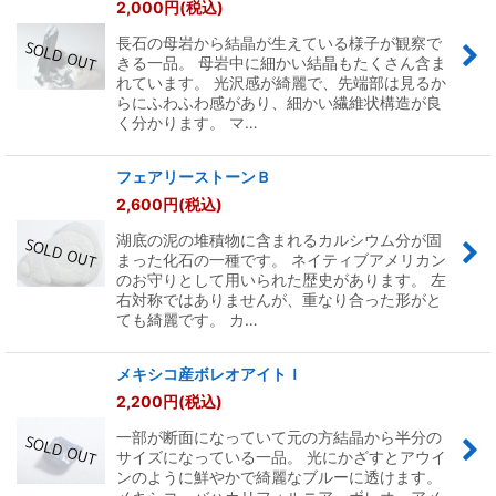
2,000
円
(税込)
長石の母岩から結晶が生えている様子が観察で
きる一品。 母岩中に細かい結晶もたくさん含ま
れています。 光沢感が綺麗で、先端部は見るか
らにふわふわ感があり、細かい繊維状構造が良
く分かります。 マ…
フェアリーストーンＢ
2,600
円
(税込)
湖底の泥の堆積物に含まれるカルシウム分が固
まった化石の一種です。 ネイティブアメリカン
のお守りとして用いられた歴史があります。 左
右対称ではありませんが、重なり合った形がと
ても綺麗です。 カ…
メキシコ産ボレオアイトＩ
2,200
円
(税込)
一部が断面になっていて元の方結晶から半分の
サイズになっている一品。 光にかざすとアウイ
ンのように鮮やかで綺麗なブルーに透けます。