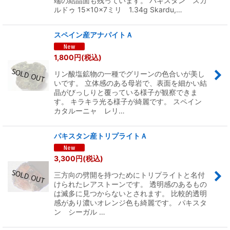
端の結晶面も残っています。 パキスタン スカ
ルドゥ 15×10×7ミリ 1.34g Skardu,…
スペイン産アナパイトＡ
1,800
円
(税込)
リン酸塩鉱物の一種でグリーンの色合いが美し
いです。 立体感のある母岩で、表面を細かい結
晶がびっしりと覆っている様子が観察できま
す。 キラキラ光る様子が綺麗です。 スペイン
カタルーニャ レリ…
パキスタン産トリプライトＡ
3,300
円
(税込)
三方向の劈開を持つためにトリプライトと名付
けられたレアストーンです。 透明感のあるもの
は滅多に見つからないとされます。 比較的透明
感があり濃いオレンジ色も綺麗です。 パキスタ
ン シーガル …