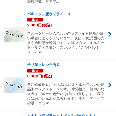
部族地域 ザギマ…
パキスタン産ラズライトＢ
2,800
円
(税込)
ブルーグリーンの色合いのラズライト結晶が白
い母岩によく映えています。 細かい結晶面の光
沢や透明感が綺麗です。 パキスタン ギルギッ
トバルティスタン スカルドゥ 17×14×10ミ
リ 2.36…
チリ産クレンケ石Ｃ
8,000
円
(税込)
曹達硫酸銅石。 たんばんによく似た色合いや結
晶形のレアストーンです。 水溶性で、鮮やかな
スカイブルーの色合いは銅に由来します。 表面
には細かい光沢が見られます。 チリ アタカマ
砂漠 クラマ…
イギリス産ボラサイト／ヒルガーダイトＡ