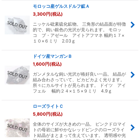
モロッコ産ゲルスドルフ鉱Ａ
3,300
円
(税込)
ニッケル砒素硫化鉱物。 三角形の結晶面が特徴
的で、鈍い銀色の光沢が見られます。 モロッ
コ ブ・アゼール アイトアフマネ 幅約１７×
１０×６ミリ 2.03ｇ
ドイツ産マンガンＢ
1,600
円
(税込)
ガンメタルな鈍い光沢が格好良い一品。 結晶が
組み合わさっていて、ピカピカよく光ります。
所々にカルサイトが見られます。 ドイツ アイ
フェル 幅約２４×１５×９ミリ 4.9ｇ
ローズライトＣ
5,800
円
(税込)
全体のサイズが大きめの一品。 ピンクドロマイ
トの母岩に鮮やかなレッドピンクのローズライ
ト結晶がまとまって生えています。 透明感や光