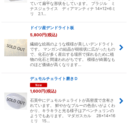
ていて扁平な形状をしています。 ブラジル ミ
ナスジェライス ディアマンティナ 14×12×6ミ
リ 2.1…
ドイツ産デンドライト板
5,800
円
(税込)
繊細な絵画のような模様が美しいデンドライト
です。 マンガンの結晶が樹枝状に広がったもの
で、化石が多く産出する場所で採れるために植
物の化石と間違われがちです。 模様が綺麗なも
のほど価値が高くなります…
デュモルチェライト磨きＤ
1,600
円
(税込)
石英中にデュモルチェライトが高密度で含有さ
れています。 鮮やかなブルーの色合いがよくわ
かり、キラキラと光る様子はアベンチュリンの
ようでもあります。 マダガスカル 28×14×16
ミリ 15…