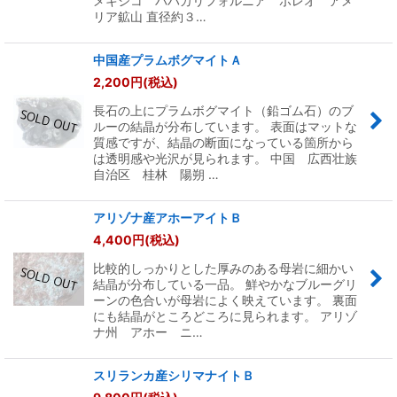
メキシコ バハカリフォルニア ボレオ アメ
リア鉱山 直径約３…
中国産プラムボグマイトＡ
2,200
円
(税込)
長石の上にプラムボグマイト（鉛ゴム石）のブ
ルーの結晶が分布しています。 表面はマットな
質感ですが、結晶の断面になっている箇所から
は透明感や光沢が見られます。 中国 広西壮族
自治区 桂林 陽朔 …
アリゾナ産アホーアイトＢ
4,400
円
(税込)
比較的しっかりとした厚みのある母岩に細かい
結晶が分布している一品。 鮮やかなブルーグリ
ーンの色合いが母岩によく映えています。 裏面
にも結晶がところどころに見られます。 アリゾ
ナ州 アホー ニ…
スリランカ産シリマナイトＢ