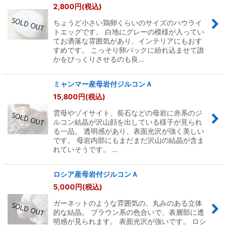
2,800
円
(税込)
ちょうど小さい鶏卵くらいのサイズのハウライ
トエッグです。 白地にグレーの模様が入ってい
てお洒落な雰囲気があり、インテリアにもおす
すめです。 こっそり卵パックに紛れ込ませて誰
かをびっくりさせるのも良…
ミャンマー産母岩付ジルコンＡ
15,800
円
(税込)
雲母やゾイサイト、長石などの母岩に赤系のジ
ルコン結晶が沢山顔を出している様子が見られ
る一品。 透明感があり、表面光沢が強く美しい
です。 母岩内部にもまだまだ沢山の結晶が含ま
れていそうです。 …
ロシア産母岩付ジルコンＡ
5,000
円
(税込)
ガーネットのような雰囲気の、丸みのある立体
的な結晶。 ブラウン系の色合いで、表層部に透
明感が見られます。 表面光沢が強いです。 ロシ