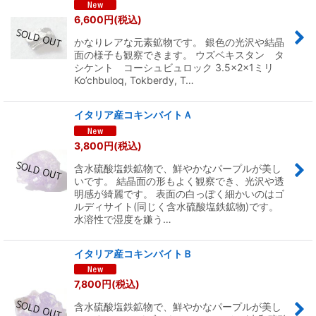
6,600
円
(税込)
かなりレアな元素鉱物です。 銀色の光沢や結晶
面の様子も観察できます。 ウズベキスタン タ
シケント コーシュビュロック 3.5×2×1ミリ
Ko’chbuloq, Tokberdy, T…
イタリア産コキンバイトＡ
3,800
円
(税込)
含水硫酸塩鉄鉱物で、鮮やかなパープルが美し
いです。 結晶面の形もよく観察でき、光沢や透
明感が綺麗です。 表面の白っぽく細かいのはゴ
ルディサイト(同じく含水硫酸塩鉄鉱物)です。
水溶性で湿度を嫌う…
イタリア産コキンバイトＢ
7,800
円
(税込)
含水硫酸塩鉄鉱物で、鮮やかなパープルが美し