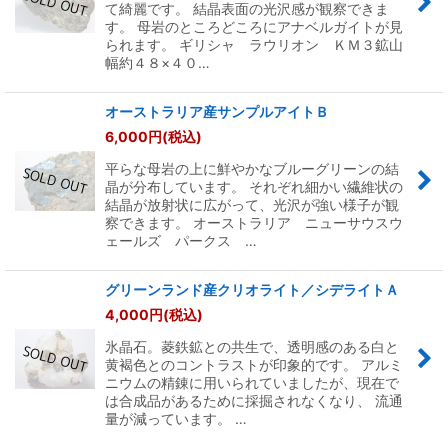
て綺麗です。 結晶表面の光沢感が観察できま
す。 母岩のところどころにアナベルガイトが見
られます。 ギリシャ ラウリオン ＫＭ３鉱山
幅約４８×４０…
オーストラリア産サンプルアイトＢ
6,000
円
(税込)
平らな母岩の上に鮮やかなブルーグリーンの結
晶が分布しています。 それぞれ細かい繊維状の
結晶が放射状に広がって、光沢が強い様子が観
察できます。 オーストラリア ニューサウスウ
ェールズ パークス …
グリーンランド産クリオライト／シデライトＡ
4,000
円
(税込)
氷晶石。菱鉄鉱との共生で、透明感のある白と
黄褐色とのコントラストが印象的です。 アルミ
ニウムの精錬に用いられていましたが、現在で
は合成品があるために採掘されなくなり、 流通
量が減っています。 …