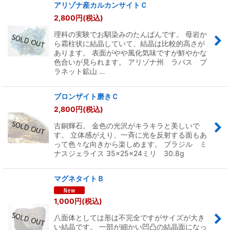
アリゾナ産カルカンサイトＣ
2,800
円
(税込)
理科の実験でお馴染みのたんばんです。 母岩か
ら霜柱状に結晶していて、結晶は比較的高さが
あります。 表面がやや風化気味ですが鮮やかな
色合いが見られます。 アリゾナ州 ラパス プ
ラネット鉱山 …
ブロンザイト磨きＣ
2,800
円
(税込)
古銅輝石。 金色の光沢がキラキラと美しいで
す。 立体感がえり、一斉に光を反射する面もあ
って色々な向きから楽しめます。 ブラジル ミ
ナスジェライス 35×25×24ミリ 30.8g
マグネタイトＢ
1,000
円
(税込)
八面体としては形は不完全ですがサイズが大き
い結晶です。 一部が細かい凹凸の結晶面になっ