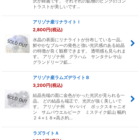
沢が綺麗です。 それぞれの鉱物のピンクのコン
トラストが美しいです…
アリゾナ産リナライトＩ
2,800
円
(税込)
水晶の表面にリナライトが分布している一品。
鮮やかなブルーの発色と強い光沢感のある結晶
の特徴が良く観察できます。 透明感も見られま
す。 アリゾナ州 グラハム サンタテレサ山
グランドリーフ鉱…
アリゾナ産ラムズデライトＢ
3,200
円
(税込)
結晶先端の面に金色がかった光沢が見られる一
品。 どの結晶も端正で、光沢が強く美しいで
す。 アリゾナ州 ヤバパイ ボックスキャニオ
ン サムパウエルピーク ミステイク鉱山 幅約
２４×１８×高さ約…
ラズライトＡ