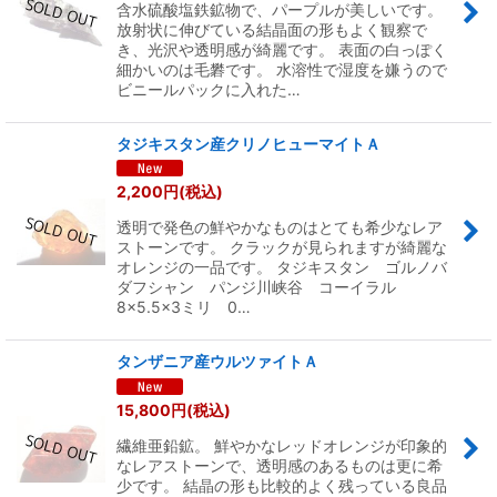
含水硫酸塩鉄鉱物で、パープルが美しいです。
放射状に伸びている結晶面の形もよく観察で
き、光沢や透明感が綺麗です。 表面の白っぽく
細かいのは毛礬です。 水溶性で湿度を嫌うので
ビニールパックに入れた…
タジキスタン産クリノヒューマイトＡ
2,200
円
(税込)
透明で発色の鮮やかなものはとても希少なレア
ストーンです。 クラックが見られますが綺麗な
オレンジの一品です。 タジキスタン ゴルノバ
ダフシャン パンジ川峡谷 コーイラル
8×5.5×3ミリ 0…
タンザニア産ウルツァイトＡ
15,800
円
(税込)
繊維亜鉛鉱。 鮮やかなレッドオレンジが印象的
なレアストーンで、透明感のあるものは更に希
少です。 結晶の形も比較的よく残っている良品