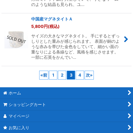
のような結晶も見られ、ユ…
中国産マグネタイトＡ
5,800
円
(税込)
サイズの大きなマグネタイト。 手にするとずっ
しりとした重みが感じられます。 表面が銅のよ
うな赤みを帯びた金色をしていて、細かい面の
重なりによる条線など、風格を感じさせます。
一部に石英をかんでい…
«
前
1
2
3
4
次
»
ホーム
ショッピングカート
マイページ
お気に入り