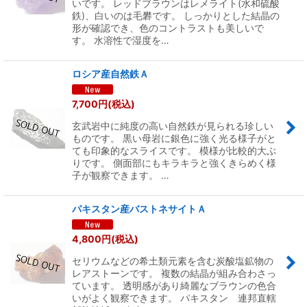
いです。 レッドブラウンはレメライト(水和硫酸
鉄)、白いのは毛礬です。 しっかりとした結晶の
形が確認でき、色のコントラストも美しいで
す。 水溶性で湿度を…
ロシア産自然鉄Ａ
7,700
円
(税込)
玄武岩中に純度の高い自然鉄が見られる珍しい
ものです。 黒い母岩に銀色に強く光る様子がと
ても印象的なスライスです。 模様が比較的大ぶ
りです。 側面部にもキラキラと強くきらめく様
子が観察できます。 …
パキスタン産バストネサイトＡ
4,800
円
(税込)
セリウムなどの希土類元素を含む炭酸塩鉱物の
レアストーンです。 複数の結晶が組み合わさっ
ています。 透明感があり綺麗なブラウンの色合
いがよく観察できます。 パキスタン 連邦直轄