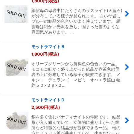
1,800
円
(税込)
絹雲母の母岩中にたくさんのラズライト(天藍石)
が分布している様子が見られます。 白い母岩に
ブルーの結晶の色合いがよく映えています。 絹
雲母は細かい光沢を放ち、固まった雪のような
雰囲気があります。 …
モットラマイトＢ
1,800
円
(税込)
オリーブグリーンから黄褐色の色合いの一品。
モコモコ細かく盛り上がった結晶が赤茶色の母
岩の上に分布している様子が観察できます。 メ
キシコ デュランゴ マピミ オハエラ鉱山 幅
約５０×２９×２…
モットラマイトＤ
2,500
円
(税込)
銅を多く含むバナディナイトの仲間です。 結晶
形が入り組んでいて、立体的に盛り上がった箇
所など特徴的な結晶形が観察できる一品。 端の
方にミメット鉱が共生していて、小さなワーム