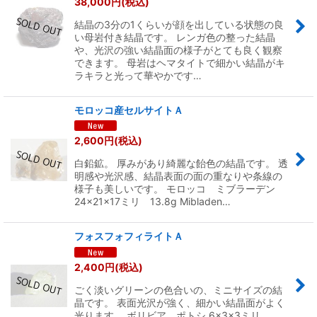
38,000
円
(税込)
結晶の3分の1くらいが顔を出している状態の良
い母岩付き結晶です。 レンガ色の整った結晶
や、光沢の強い結晶面の様子がとても良く観察
できます。 母岩はヘマタイトで細かい結晶がキ
ラキラと光って華やかです…
モロッコ産セルサイトＡ
2,600
円
(税込)
白鉛鉱。 厚みがあり綺麗な飴色の結晶です。 透
明感や光沢感、結晶表面の面の重なりや条線の
様子も美しいです。 モロッコ ミブラーデン
24×21×17ミリ 13.8g Mibladen…
フォスフォフィライトＡ
2,400
円
(税込)
ごく淡いグリーンの色合いの、ミニサイズの結
晶です。 表面光沢が強く、細かい結晶面がよく
光ります。 ボリビア ポトシ 6×3×3ミリ