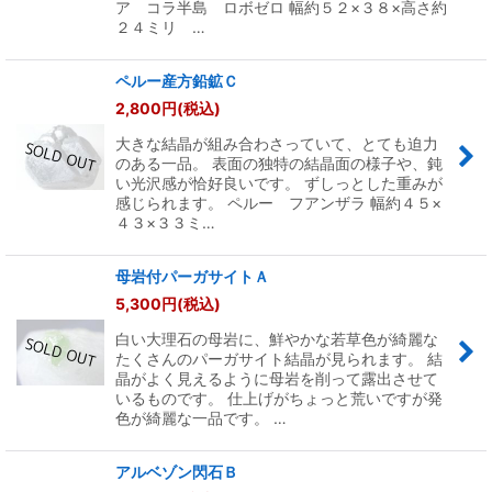
ア コラ半島 ロボゼロ 幅約５２×３８×高さ約
２４ミリ …
ペルー産方鉛鉱Ｃ
2,800
円
(税込)
大きな結晶が組み合わさっていて、とても迫力
のある一品。 表面の独特の結晶面の様子や、鈍
い光沢感が恰好良いです。 ずしっとした重みが
感じられます。 ペルー フアンザラ 幅約４５×
４３×３３ミ…
母岩付パーガサイトＡ
5,300
円
(税込)
白い大理石の母岩に、鮮やかな若草色が綺麗な
たくさんのパーガサイト結晶が見られます。 結
晶がよく見えるように母岩を削って露出させて
いるものです。 仕上げがちょっと荒いですが発
色が綺麗な一品です。 …
アルベゾン閃石Ｂ