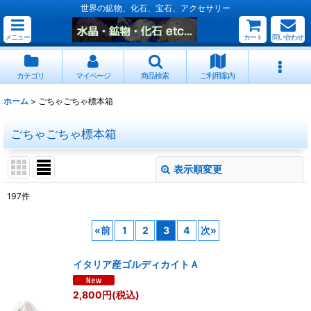
世界の鉱物、化石、宝石、アクセサリー
メニュー
カート
問い合わせ
カテゴリ
マイページ
商品検索
ご利用案内
ホーム
>
ごちゃごちゃ標本箱
ごちゃごちゃ標本箱
表示順変更
閉じる
197
件
表示数
:
«
前
1
2
3
4
次
»
並び順
:
イタリア産ゴルディカイトＡ
絞り込む
2,800
円
(税込)