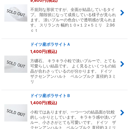
9,800
円
(税込)
不規則な形状ですが、全面が結晶しているタイ
プ。 階段状になって成長している様子が見られ
ます。 淡いブルーの色合いで透明感が見られま
す。 スリランカ 幅約１０×１２×５ミリ 2.96
ｃｔ
ドイツ産ボラサイトＡ
1,400
円
(税込)
方硼石。 キラキラ小粒で淡いブルーで、とても
可愛らしい結晶です。 よく見るといくつもの結
晶が合わさっているのが分かります。 ドイツ
ザクセンアンハルト ベルンブルク 直径約３ミ
リ
ドイツ産ボラサイトＢ
1,400
円
(税込)
小粒ではありますが、一つ一つの結晶面が比較
的しっかりとしています。 キラキラ感や淡いブ
ルー、小ささがとても可愛いです。 ドイツ ザ
クセンアンハルト ベルンブルク 直径約３ミリ