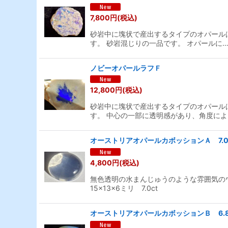
7,800
円
(税込)
砂岩中に塊状で産出するタイプのオパール
す。 砂岩混じりの一品です。 オパールに
ノビーオパールラフＦ
12,800
円
(税込)
砂岩中に塊状で産出するタイプのオパール
す。 中心の一部に透明感があり、角度によ
オーストリアオパールカボッションＡ 7.0
4,800
円
(税込)
無色透明の水まんじゅうのような雰囲気の
15×13×6ミリ 7.0ct
オーストリアオパールカボッションＢ 6.8