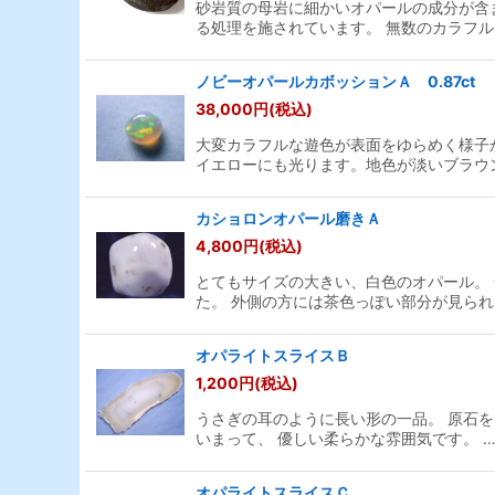
砂岩質の母岩に細かいオパールの成分が含
る処理を施されています。 無数のカラフル
ノビーオパールカボッションＡ 0.87ct
38,000
円
(税込)
大変カラフルな遊色が表面をゆらめく様子
イエローにも光ります。地色が淡いブラウ
カショロンオパール磨きＡ
4,800
円
(税込)
とてもサイズの大きい、白色のオパール。
た。 外側の方には茶色っぽい部分が見られ
オパライトスライスＢ
1,200
円
(税込)
うさぎの耳のように長い形の一品。 原石
いまって、 優しい柔らかな雰囲気です。 
オパライトスライスＣ