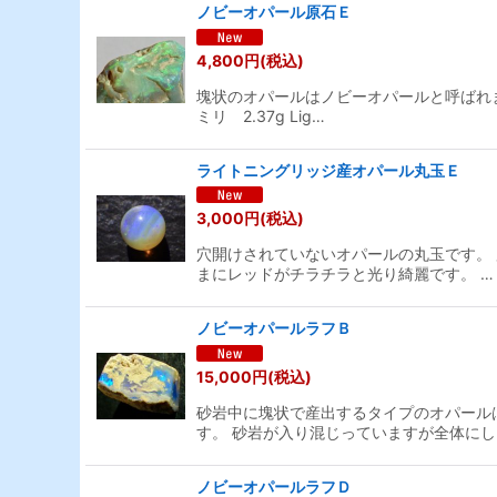
ノビーオパール原石Ｅ
4,800
円
(税込)
塊状のオパールはノビーオパールと呼ばれま
ミリ 2.37g Lig…
ライトニングリッジ産オパール丸玉Ｅ
3,000
円
(税込)
穴開けされていないオパールの丸玉です。
まにレッドがチラチラと光り綺麗です。 …
ノビーオパールラフＢ
15,000
円
(税込)
砂岩中に塊状で産出するタイプのオパール
す。 砂岩が入り混じっていますが全体にし
ノビーオパールラフＤ