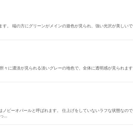
す。 端の方にグリーンがメインの遊色が見られ、強い光沢が美しいです。
 所々に濃淡が見られる淡いグレーの地色で、全体に透明感が見られます
はノビーオパールと呼ばれます。 仕上げをしていないラフな状態なの
っ…