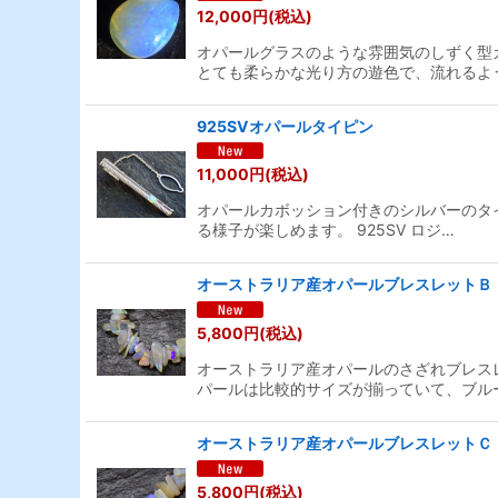
12,000
円
(税込)
オパールグラスのような雰囲気のしずく型
とても柔らかな光り方の遊色で、流れるよ
925SVオパールタイピン
11,000
円
(税込)
オパールカボッション付きのシルバーのタ
る様子が楽しめます。 925SV ロジ…
オーストラリア産オパールブレスレットＢ
5,800
円
(税込)
オーストラリア産オパールのさざれブレス
パールは比較的サイズが揃っていて、ブル
オーストラリア産オパールブレスレットＣ
5,800
円
(税込)