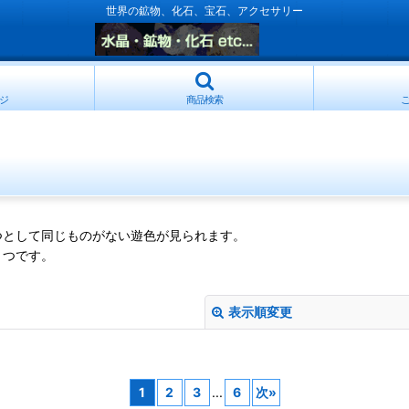
世界の鉱物、化石、宝石、アクセサリー
ジ
商品検索
つとして同じものがない遊色が見られます。
とつです。
表示順変更
1
2
3
...
6
次
»