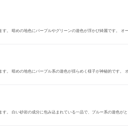
す。 暗めの地色にパープルやグリーンの遊色が浮かび綺麗です。 オース
絞り込む
す。 暗めの地色にパープル系の遊色が揺らめく様子が神秘的です。 オー
ます。 白い砂岩の成分に包み込まれている一品で、ブルー系の遊色がと