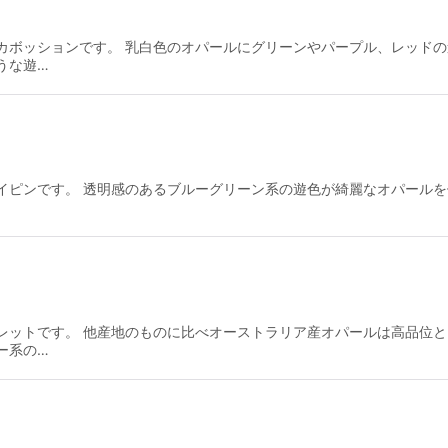
カボッションです。 乳白色のオパールにグリーンやパープル、レッド
うな遊…
イピンです。 透明感のあるブルーグリーン系の遊色が綺麗なオパールを
レットです。 他産地のものに比べオーストラリア産オパールは高品位と
ー系の…