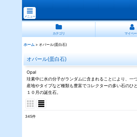
メニュー
カテゴリ
マイペー
ホーム
>
オパール(蛋白石)
オパール(蛋白石)
Opal
珪素中に水の分子がランダムに含まれることにより、一
産地やタイプなど種類も豊富でコレクターの多い石のひ
１０月の誕生石。
345
件
サブカテゴリ
: