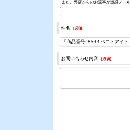
また、弊店からのお返事が迷惑メー
件名
[
必須
]
お問い合わせ内容
[
必須
]