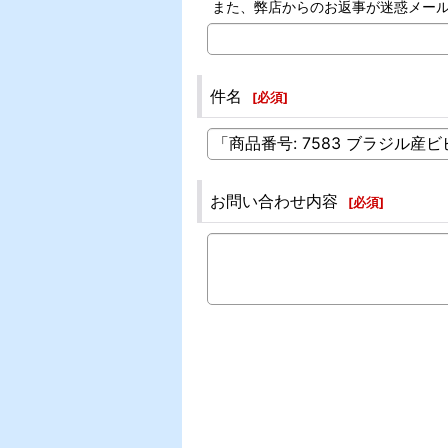
また、弊店からのお返事が迷惑メー
件名
[
必須
]
お問い合わせ内容
[
必須
]