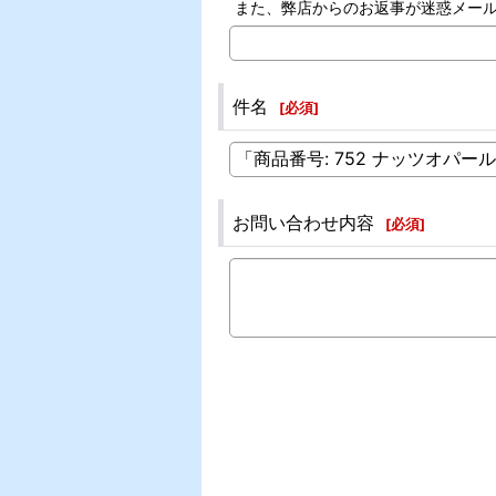
また、弊店からのお返事が迷惑メー
件名
[
必須
]
お問い合わせ内容
[
必須
]