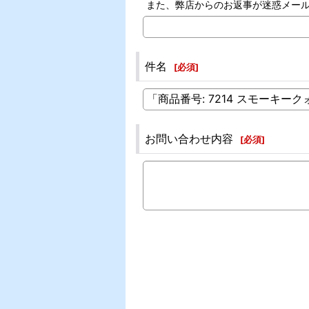
また、弊店からのお返事が迷惑メー
件名
[
必須
]
お問い合わせ内容
[
必須
]