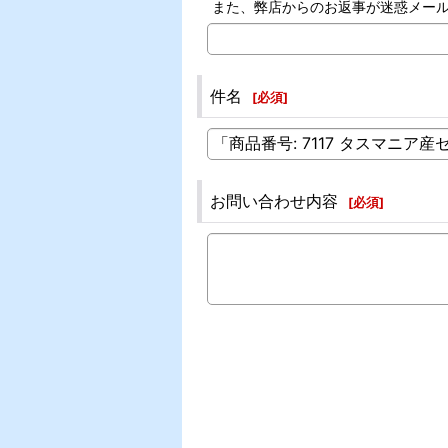
また、弊店からのお返事が迷惑メー
件名
[
必須
]
お問い合わせ内容
[
必須
]