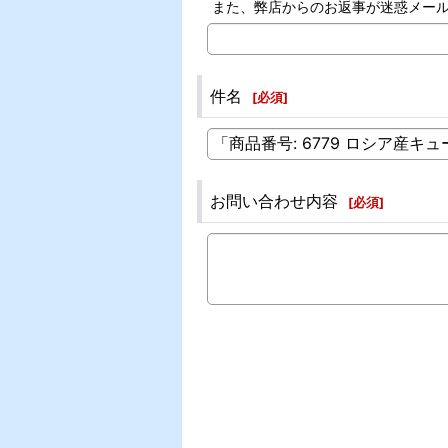
また、弊店からのお返事が迷惑メー
件名
[
必須
]
お問い合わせ内容
[
必須
]