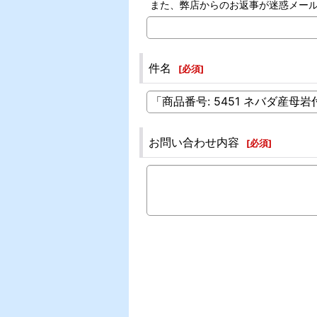
また、弊店からのお返事が迷惑メー
件名
[
必須
]
お問い合わせ内容
[
必須
]