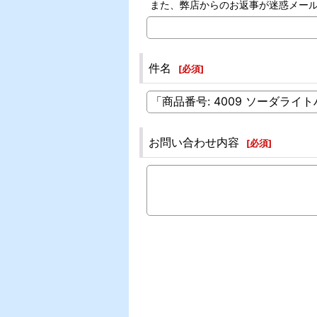
また、弊店からのお返事が迷惑メー
件名
[
必須
]
お問い合わせ内容
[
必須
]