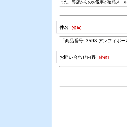
また、弊店からのお返事が迷惑メー
件名
[
必須
]
お問い合わせ内容
[
必須
]