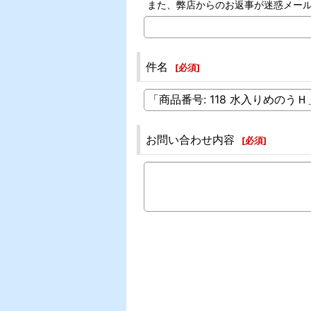
また、弊店からのお返事が迷惑メー
件名
[
必須
]
お問い合わせ内容
[
必須
]